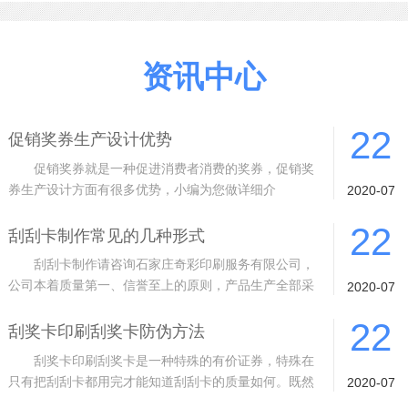
资讯中心
22
促销奖券生产设计优势
促销奖券就是一种促进消费者消费的奖券，促销奖
券生产设计方面有很多优势，小编为您做详细介
2020-07
绍。 1 质量从根基抓起。采用进口材料
22
刮刮卡制作常见的几种形式
刮刮卡制作请咨询石家庄奇彩印刷服务有限公司，
公司本着质量第一、信誉至上的原则，产品生产全部采
2020-07
用封闭式生产车间、10余道的检验工序
22
刮奖卡印刷刮奖卡防伪方法
刮奖卡印刷刮奖卡是一种特殊的有价证券，特殊在
只有把刮刮卡都用完才能知道刮刮卡的质量如何。既然
2020-07
是有价证券，而且是特殊的有价证券，