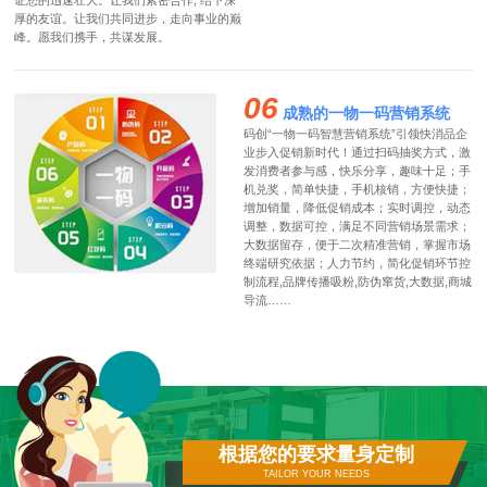
证您的迅速壮大。让我们紧密合作, 结下深
厚的友谊。让我们共同进步，走向事业的巅
峰。愿我们携手，共谋发展。
06
成熟的一物一码营销系统
码创“一物一码智慧营销系统”引领快消品企
业步入促销新时代！通过扫码抽奖方式，激
发消费者参与感，快乐分享，趣味十足；手
机兑奖，简单快捷，手机核销，方便快捷；
增加销量，降低促销成本；实时调控，动态
调整，数据可控，满足不同营销场景需求；
大数据留存，便于二次精准营销，掌握市场
终端研究依据；人力节约，简化促销环节控
制流程,品牌传播吸粉,防伪窜货,大数据,商城
导流……
根据您的要求量身定制
TAILOR YOUR NEEDS