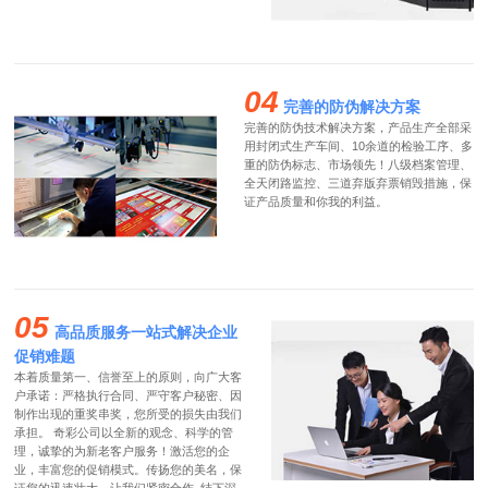
04
完善的防伪解决方案
完善的防伪技术解决方案，产品生产全部采
用封闭式生产车间、10余道的检验工序、多
重的防伪标志、市场领先！八级档案管理、
全天闭路监控、三道弃版弃票销毁措施，保
证产品质量和你我的利益。
05
高品质服务一站式解决企业
促销难题
本着质量第一、信誉至上的原则，向广大客
户承诺：严格执行合同、严守客户秘密、因
制作出现的重奖串奖，您所受的损失由我们
承担。 奇彩公司以全新的观念、科学的管
理，诚挚的为新老客户服务！激活您的企
业，丰富您的促销模式。传扬您的美名，保