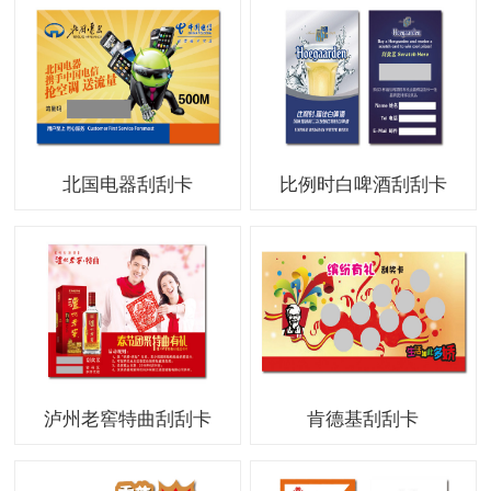
北国电器刮刮卡
比例时白啤酒刮刮卡
泸州老窖特曲刮刮卡
肯德基刮刮卡