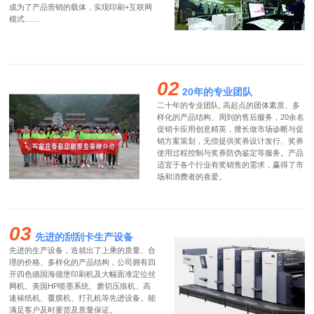
成为了产品营销的载体，实现印刷+互联网
模式……
02
20年的专业团队
二十年的专业团队, 高起点的团体素质、多
样化的产品结构、周到的售后服务，20余名
促销卡应用创意精英，擅长做市场诊断与促
销方案策划，无偿提供奖券设计发行、奖券
使用过程控制与奖券防伪鉴定等服务。产品
适宜于各个行业有奖销售的需求，赢得了市
场和消费者的喜爱。
03
先进的刮刮卡生产设备
先进的生产设备，造就出了上乘的质量、合
理的价格、多样化的产品结构，公司拥有四
开四色德国海德堡印刷机及大幅面准定位丝
网机、美国HP喷墨系统、磨切压痕机、高
速裱纸机、覆膜机、打孔机等先进设备。能
满足客户及时要货及质量保证。