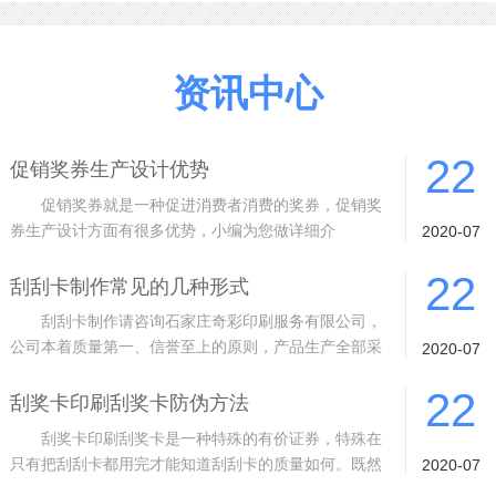
资讯中心
22
促销奖券生产设计优势
促销奖券就是一种促进消费者消费的奖券，促销奖
券生产设计方面有很多优势，小编为您做详细介
2020-07
绍。 1 质量从根基抓起。采用进口材料
22
刮刮卡制作常见的几种形式
刮刮卡制作请咨询石家庄奇彩印刷服务有限公司，
公司本着质量第一、信誉至上的原则，产品生产全部采
2020-07
用封闭式生产车间、10余道的检验工序
22
刮奖卡印刷刮奖卡防伪方法
刮奖卡印刷刮奖卡是一种特殊的有价证券，特殊在
只有把刮刮卡都用完才能知道刮刮卡的质量如何。既然
2020-07
是有价证券，而且是特殊的有价证券，