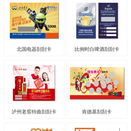
北国电器刮刮卡
比例时白啤酒刮刮卡
泸州老窖特曲刮刮卡
肯德基刮刮卡