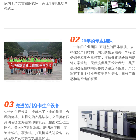
成为了产品营销的载体，实现印刷+互联网
模式……
02
20年的专业团队
二十年的专业团队, 高起点的团体素质、多
样化的产品结构、周到的售后服务，20余名
促销卡应用创意精英，擅长做市场诊断与促
销方案策划，无偿提供奖券设计发行、奖券
使用过程控制与奖券防伪鉴定等服务。产品
适宜于各个行业有奖销售的需求，赢得了市
场和消费者的喜爱。
03
先进的刮刮卡生产设备
先进的生产设备，造就出了上乘的质量、合
理的价格、多样化的产品结构，公司拥有四
开四色德国海德堡印刷机及大幅面准定位丝
网机、美国HP喷墨系统、磨切压痕机、高
速裱纸机、覆膜机、打孔机等先进设备。能
满足客户及时要货及质量保证。