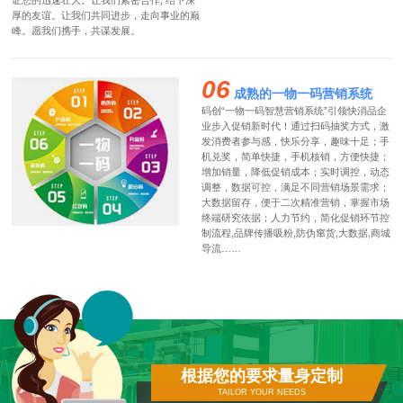
证您的迅速壮大。让我们紧密合作, 结下深
厚的友谊。让我们共同进步，走向事业的巅
峰。愿我们携手，共谋发展。
06
成熟的一物一码营销系统
码创“一物一码智慧营销系统”引领快消品企
业步入促销新时代！通过扫码抽奖方式，激
发消费者参与感，快乐分享，趣味十足；手
机兑奖，简单快捷，手机核销，方便快捷；
增加销量，降低促销成本；实时调控，动态
调整，数据可控，满足不同营销场景需求；
大数据留存，便于二次精准营销，掌握市场
终端研究依据；人力节约，简化促销环节控
制流程,品牌传播吸粉,防伪窜货,大数据,商城
导流……
根据您的要求量身定制
TAILOR YOUR NEEDS