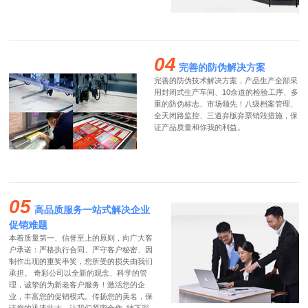
04
完善的防伪解决方案
完善的防伪技术解决方案，产品生产全部采
用封闭式生产车间、10余道的检验工序、多
重的防伪标志、市场领先！八级档案管理、
全天闭路监控、三道弃版弃票销毁措施，保
证产品质量和你我的利益。
05
高品质服务一站式解决企业
促销难题
本着质量第一、信誉至上的原则，向广大客
户承诺：严格执行合同、严守客户秘密、因
制作出现的重奖串奖，您所受的损失由我们
承担。 奇彩公司以全新的观念、科学的管
理，诚挚的为新老客户服务！激活您的企
业，丰富您的促销模式。传扬您的美名，保