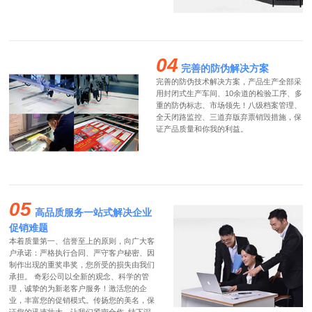
04
完善的防伪解决方案
完善的防伪技术解决方案，产品生产全部采
用封闭式生产车间、10余道的检验工序、多
重的防伪标志、市场领先！八级档案管理、
全天闭路监控、三道弃版弃票销毁措施，保
证产品质量和你我的利益。
05
高品质服务一站式解决企业
促销难题
本着质量第一、信誉至上的原则，向广大客
户承诺：严格执行合同、严守客户秘密、因
制作出现的重奖串奖，您所受的损失由我们
承担。 奇彩公司以全新的观念、科学的管
理，诚挚的为新老客户服务！激活您的企
业，丰富您的促销模式。传扬您的美名，保