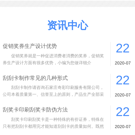
资讯中心
22
促销奖券生产设计优势
促销奖券就是一种促进消费者消费的奖券，促销奖
券生产设计方面有很多优势，小编为您做详细介
2020-07
绍。 1 质量从根基抓起。采用进口材料
22
刮刮卡制作常见的几种形式
刮刮卡制作请咨询石家庄奇彩印刷服务有限公司，
公司本着质量第一、信誉至上的原则，产品生产全部采
2020-07
用封闭式生产车间、10余道的检验工序
22
刮奖卡印刷刮奖卡防伪方法
刮奖卡印刷刮奖卡是一种特殊的有价证券，特殊在
只有把刮刮卡都用完才能知道刮刮卡的质量如何。既然
2020-07
是有价证券，而且是特殊的有价证券，