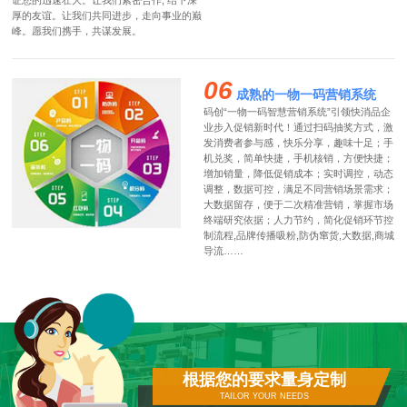
证您的迅速壮大。让我们紧密合作, 结下深
厚的友谊。让我们共同进步，走向事业的巅
峰。愿我们携手，共谋发展。
06
成熟的一物一码营销系统
码创“一物一码智慧营销系统”引领快消品企
业步入促销新时代！通过扫码抽奖方式，激
发消费者参与感，快乐分享，趣味十足；手
机兑奖，简单快捷，手机核销，方便快捷；
增加销量，降低促销成本；实时调控，动态
调整，数据可控，满足不同营销场景需求；
大数据留存，便于二次精准营销，掌握市场
终端研究依据；人力节约，简化促销环节控
制流程,品牌传播吸粉,防伪窜货,大数据,商城
导流……
根据您的要求量身定制
TAILOR YOUR NEEDS