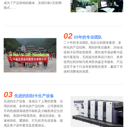
成为了产品营销的载体，实现印刷+互联网
模式……
02
20年的专业团队
二十年的专业团队, 高起点的团体素质、多
样化的产品结构、周到的售后服务，20余名
促销卡应用创意精英，擅长做市场诊断与促
销方案策划，无偿提供奖券设计发行、奖券
使用过程控制与奖券防伪鉴定等服务。产品
适宜于各个行业有奖销售的需求，赢得了市
场和消费者的喜爱。
03
先进的刮刮卡生产设备
先进的生产设备，造就出了上乘的质量、合
理的价格、多样化的产品结构，公司拥有四
开四色德国海德堡印刷机及大幅面准定位丝
网机、美国HP喷墨系统、磨切压痕机、高
速裱纸机、覆膜机、打孔机等先进设备。能
满足客户及时要货及质量保证。