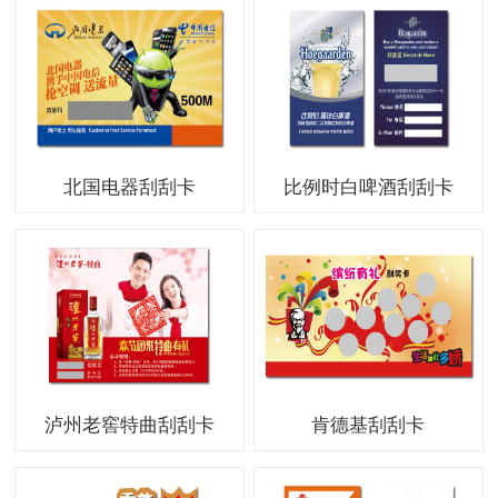
北国电器刮刮卡
比例时白啤酒刮刮卡
泸州老窖特曲刮刮卡
肯德基刮刮卡