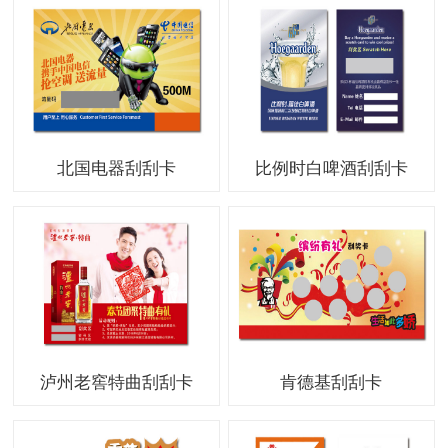
北国电器刮刮卡
比例时白啤酒刮刮卡
泸州老窖特曲刮刮卡
肯德基刮刮卡