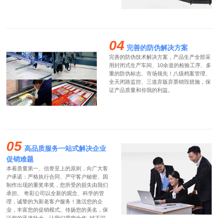
04
完善的防伪解决方案
完善的防伪技术解决方案，产品生产全部采
用封闭式生产车间、10余道的检验工序、多
重的防伪标志、市场领先！八级档案管理、
全天闭路监控、三道弃版弃票销毁措施，保
证产品质量和你我的利益。
05
高品质服务一站式解决企业
促销难题
本着质量第一、信誉至上的原则，向广大客
户承诺：严格执行合同、严守客户秘密、因
制作出现的重奖串奖，您所受的损失由我们
承担。 奇彩公司以全新的观念、科学的管
理，诚挚的为新老客户服务！激活您的企
业，丰富您的促销模式。传扬您的美名，保