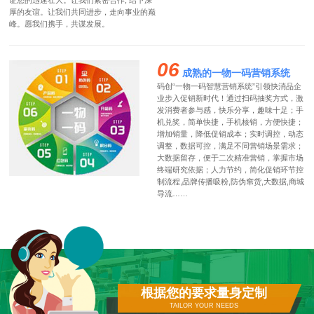
证您的迅速壮大。让我们紧密合作, 结下深
厚的友谊。让我们共同进步，走向事业的巅
峰。愿我们携手，共谋发展。
06
成熟的一物一码营销系统
码创“一物一码智慧营销系统”引领快消品企
业步入促销新时代！通过扫码抽奖方式，激
发消费者参与感，快乐分享，趣味十足；手
机兑奖，简单快捷，手机核销，方便快捷；
增加销量，降低促销成本；实时调控，动态
调整，数据可控，满足不同营销场景需求；
大数据留存，便于二次精准营销，掌握市场
终端研究依据；人力节约，简化促销环节控
制流程,品牌传播吸粉,防伪窜货,大数据,商城
导流……
根据您的要求量身定制
TAILOR YOUR NEEDS