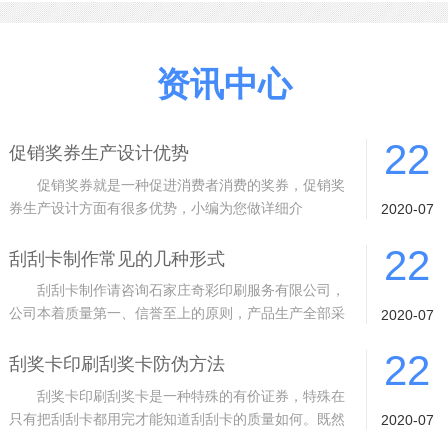
资讯中心
22
促销奖券生产设计优势
促销奖券就是一种促进消费者消费的奖券，促销奖
券生产设计方面有很多优势，小编为您做详细介
2020-07
绍。 1 质量从根基抓起。采用进口材料
22
刮刮卡制作常见的几种形式
刮刮卡制作请咨询石家庄奇彩印刷服务有限公司，
公司本着质量第一、信誉至上的原则，产品生产全部采
2020-07
用封闭式生产车间、10余道的检验工序
22
刮奖卡印刷刮奖卡防伪方法
刮奖卡印刷刮奖卡是一种特殊的有价证券，特殊在
只有把刮刮卡都用完才能知道刮刮卡的质量如何。既然
2020-07
是有价证券，而且是特殊的有价证券，