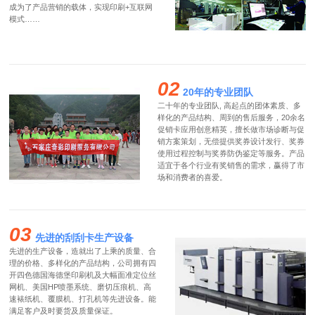
成为了产品营销的载体，实现印刷+互联网
模式……
02
20年的专业团队
二十年的专业团队, 高起点的团体素质、多
样化的产品结构、周到的售后服务，20余名
促销卡应用创意精英，擅长做市场诊断与促
销方案策划，无偿提供奖券设计发行、奖券
使用过程控制与奖券防伪鉴定等服务。产品
适宜于各个行业有奖销售的需求，赢得了市
场和消费者的喜爱。
03
先进的刮刮卡生产设备
先进的生产设备，造就出了上乘的质量、合
理的价格、多样化的产品结构，公司拥有四
开四色德国海德堡印刷机及大幅面准定位丝
网机、美国HP喷墨系统、磨切压痕机、高
速裱纸机、覆膜机、打孔机等先进设备。能
满足客户及时要货及质量保证。